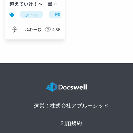
超えていけ！～「書け
る」エンジニアには、
genkaigi
技書博
blooming camp
こうやってなりました
～
ふれーむ
4.8K
運営：株式会社アプルーシッド
利用規約