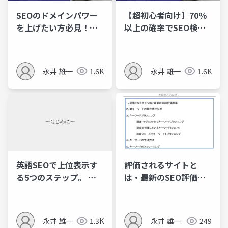
SEOのドメインパワー
【超初心者向け】70％
を上げたい方必見！ナ
以上の確率でSEO検索
チュラルな良質被リン
順位が上がるコンテン
クを獲得する３つの手
ツ記事の制作手順を徹
法
底解剖
永井 雄一
1.6K
永井 雄一
1.6K
英語SEOで上位表示す
評価されるサイトと
る5つのステップ。 英
は・最新のSEO評価基
語SEOで結果がでない
準
間違いを徹底解説
永井 雄一
1.3K
永井 雄一
249