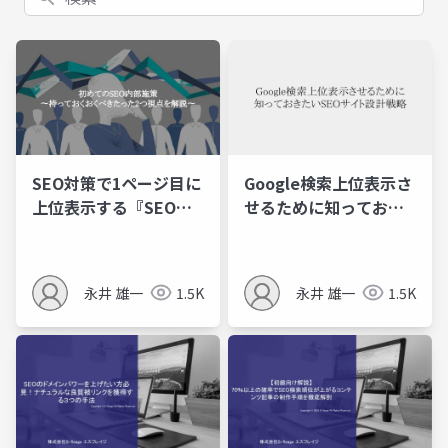
SEO対策で1ページ目に
Google検索上位表示さ
上位表示する『SEO対
せるために知っておき
策でまず最初に確認を
たいSEOサイト設計戦
しておきたい内部施
略
策』
永井 雄一
1.5K
永井 雄一
1.5K