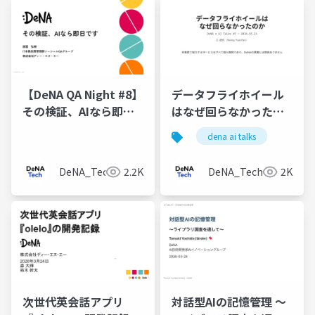
【DeNA QA Night #8】
データフライホイール
その検証、AIなら即日
はなぜ回らなかったの
です
か
dena ai talks
DeNA_Tech
2.2K
DeNA_Tech
2K
次世代英会話アプリ
対話型AIの記憶管理 〜