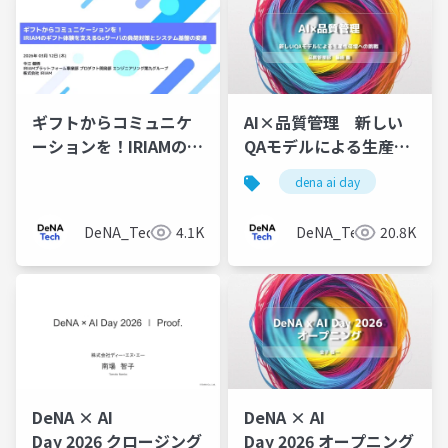
ギフトからコミュニケ
AI×品質管理 新しい
ーションを！IRIAMのギ
QAモデルによる生産性
フト体験を支えるGoサ
倍増への挑戦
dena ai day
ーバの負荷対策とシス
テム基盤の変遷
DeNA_Tech
4.1K
DeNA_Tech
20.8K
DeNA × AI
DeNA × AI
Day 2026 クロージング
Day 2026 オープニング