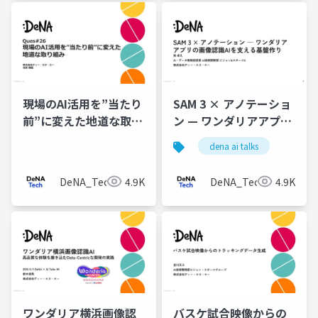
現場のAI活用を”当たり
SAM 3 × アノテーショ
前”に変えた地道な取り
ン — ワンダリアアプリ
組み
の画像認識AIを支える
dena ai talks
基盤作り
DeNA_Tech
4.9K
DeNA_Tech
4.9K
ワンダリア横浜画像認
バスケ試合映像からの