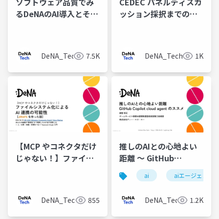
ソフトウェア品質でみ
CEDEC パネルディスカ
るDeNAのAI導入とその
ッション採択までの挑
効果
戦とふりかえり
DeNA_Tech
7.5K
DeNA_Tech
1K
【MCP やコネクタだけ
推しのAIとの心地よい
じゃない！】ファイル
距離 〜 GitHub
システム化による AI 連
Copilot cloud agent
ai
aiエージェント
携の可能性【JIRAFS を
のススメ
作った話】
DeNA_Tech
855
DeNA_Tech
1.2K