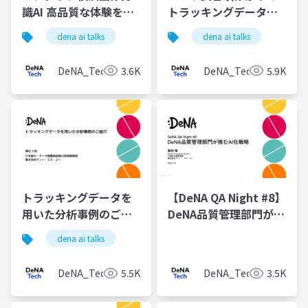
識AI 高品質な体験を磨
トラッキングデータ生
き込むData-Centricな
成
dena ai talks
dena ai talks
開発の実践
DeNA_Tech
3.6K
DeNA_Tech
5.9K
トラッキングデータを
【DeNA QA Night #8】
用いた分析事例のご紹
DeNA品質管理部門が挑
介
むAI化戦略
dena ai talks
DeNA_Tech
5.5K
DeNA_Tech
3.5K