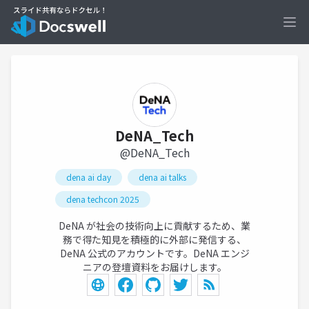
Ope
DeNA_Tech
@DeNA_Tech
dena ai day
dena ai talks
dena techcon 2025
DeNA が社会の技術向上に貢献するため、業
務で得た知見を積極的に外部に発信する、
DeNA 公式のアカウントです。DeNA エンジ
ニアの登壇資料をお届けします。