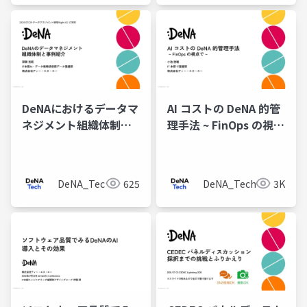
DeNAにおけるデータマ
AI コストの DeNA 的管
ネジメント組織体制と
理手法 ~ FinOps の視点
事例紹介
で ~
DeNA_Tech
625
DeNA_Tech
3K