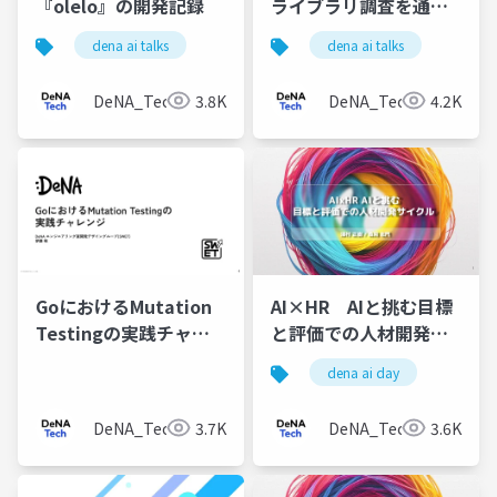
『olelo』の開発記録
ライブラリ調査を通し
て〜
dena ai talks
dena ai talks
DeNA_Tech
3.8K
DeNA_Tech
4.2K
GoにおけるMutation
AI×HR AIと挑む目標
Testingの実践チャレ
と評価での人材開発サ
ンジ
イクル
dena ai day
DeNA_Tech
3.7K
DeNA_Tech
3.6K