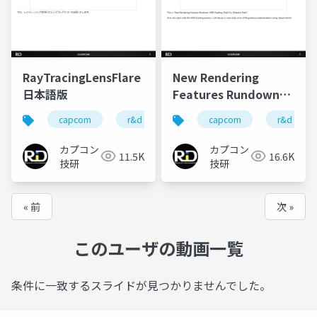
RayTracingLensFlare
New Rendering
日本語版
Features Rundown
(HDR Grading,Shell
capcom
r&d
カプコン
capcom
カプコン技研
r&d
Fur,Signed Distance
Field)
カプコン
カプコン
11.5K
16.6K
技研
技研
« 前
次 »
このユーザの動画一覧
条件に一致するスライドが見つかりませんでした。