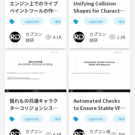
エンジン上でのライブ
Unifying Collision
ペイントツールの作成
Shapes for Character
とその取り組み
Accessories
capcom
r&d
カプコン
capcom
カプコン技研
r&d
カプコン
カプコン
4.1K
1.3K
技研
技研
揺れもの共通キャラク
Automated Checks
ターコリジョンシステ
to Ensure Stable VFX
ム
Behavior
capcom
r&d
カプコン
capcom
カプコン技研
r&d
カプコン
カプコン技
6.3K
706