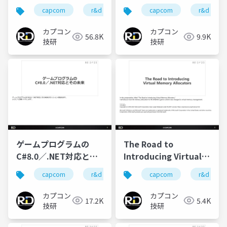
the Future
capcom
r&d
カプコン
capcom
カプコン技研
r&d
カプコン
カプコン
56.8K
9.9K
技研
技研
ゲームプログラムの
The Road to
C#8.0／.NET対応とそ
Introducing Virtual
の未来
Memory Allocators
capcom
r&d
カプコン
capcom
カプコン技研
r&d
カプコン
カプコン
17.2K
5.4K
技研
技研