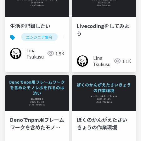
生活を記録したい
Livecodingをしてみよ
う
エンジニア集会
ハッカソン
gleam
Lina
1.5K
Tsukusu
Lina
1.1K
Tsukusu
Denoでnpm用フレーム
ぼくのかんがえたさい
ワークを含めたモノレ
きょうの作業環境
ポを作るのは渋い