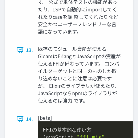
す。 公式で単体テストの機能があっ
たり、LSPで自動的にimportしてく
れたりcaseを調 整してくれたりなど
安全かつユーザーフレンドリーな言
語になっています。
既存のモジュール資産が使える
13.
GleamはErlangとJavaScriptの資産が
使えるFFIが備わっています。 コンパ
イルターゲットと同一のものしか取
り込めないことに注意は必要です
が、 Elixirのライブラリが使えたり、
JavaScriptならnpmのライブラリが
使えるのは強力 です。
[beta]
14.
FFIの基本的な使い方

JavaScript 
"ffi.mjs"