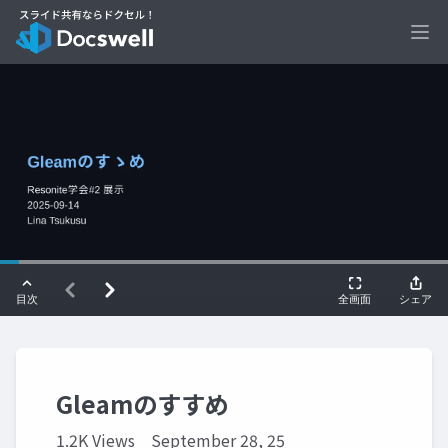
Ope
Gleamのすすめ
1.2K Views
September 28, 25