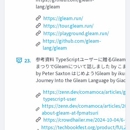
lang/gleam
https://gleam.run/
https://tour.gleam.run/
https://playground.gleam.run/
https://github.com/gleam-
lang/gleam
参考資料 TypeScriptユーザーに贈るGleam
23.
まつりでGleamについて話しました by こまもか 6 
by Peter Saxton はじめよう!Gleam by ikuma-
Journey Into the Gleam Language by Giac
https://zenn.dev/comamoca/articles/gle
typescript-user
https://zenn.dev/comamoca/articles/202
about-gleam-at-fpmatsuri
https://crowdhailer.me/2024-10-04/6-y
https://techbookfest.org/product/fUL