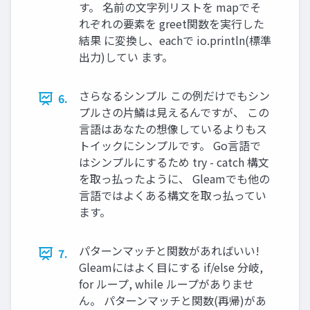
す。 名前の文字列リストを mapでそ
れぞれの要素を greet関数を実行した
結果 に変換し、eachで io.println(標準
出力)してい ます。
さらなるシンプル この例だけでもシン
6.
プルさの片鱗は見えるんですが、 この
言語はあなたの想像しているよりもス
トイックにシンプルです。 Go言語で
はシンプルにするため try - catch 構文
を取っ払ったように、 Gleamでも他の
言語ではよくある構文を取っ払ってい
ます。
パターンマッチと関数があればいい!
7.
Gleamにはよく目にする if/else 分岐,
for ループ, while ループがありませ
ん。 パターンマッチと関数(再帰)があ