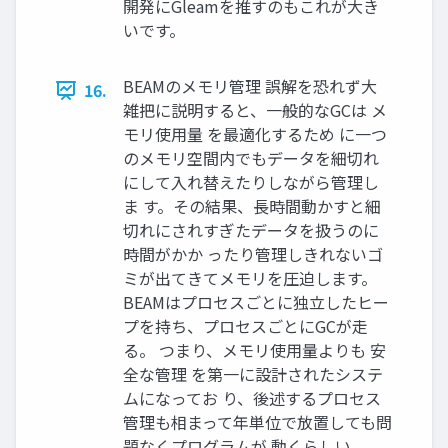
開発にGleamを推すのもこれが大き
いです。
BEAMのメモリ管理 誤解を恐れず大
16.
雑把に説明すると、一般的なGCは メ
モリ使用量 を最適化するため に一つ
のメモリ空間内でもデータを細切れ
にして入れ替えたりしながら管理し
ま す。その結果、長時間動かすと細
切れにされすぎたデータを扱うのに
時間がかか ったり管理しきれないゴ
ミが出てきてメモリを圧迫します。
BEAMはプロセスごとに独立したヒー
プを持ち、プロセスごとにGCが走
る。 つまり、メモリ使用量よりも 安
全な管理 を第一に設計されたシステ
ムになってお り、後述するプロセス
管理も相まって年単位で放置しても問
題なくプログラムが 動くらしい。