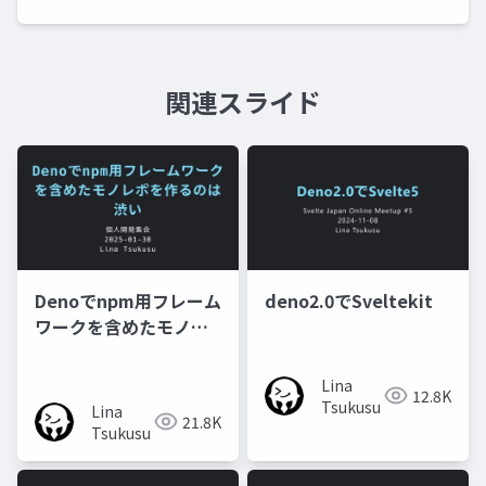
関連スライド
Denoでnpm用フレーム
deno2.0でSveltekit
ワークを含めたモノレ
ポを作るのは渋い
Lina
12.8K
Tsukusu
Lina
21.8K
Tsukusu