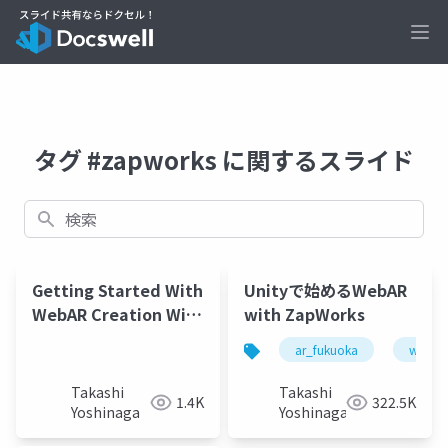
Ope
タグ #zapworks に関するスライド
検索
Getting Started With
Unityで始めるWebAR
WebAR Creation With
with ZapWorks
ZapWorks Designer
ar_fukuoka
webar
Takashi
Takashi
1.4K
322.5K
Yoshinaga
Yoshinaga