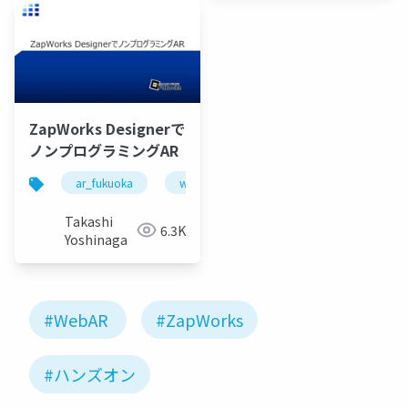
ZapWorks Designerで
ノンプログラミングAR
ar_fukuoka
webar
webxr
zapworks
Takashi
6.3K
Yoshinaga
#WebAR
#ZapWorks
#ハンズオン