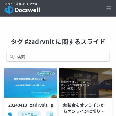
Ope
タグ #zadrvnlt に関するスライド
検索
20240413_zadrvnlt_gbdaitokai_beajouneyman
勉強会をオフラインか
らオンラインに切り替
ジャニ登山
登山
百名山
gbdaitokai