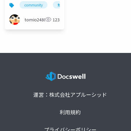
えたらいろいろ変わっ
community
勉強会
gunmaweb
コミュニ
た
tomio2480
123
運営：株式会社アプルーシッド
利用規約
プライバシーポリシー