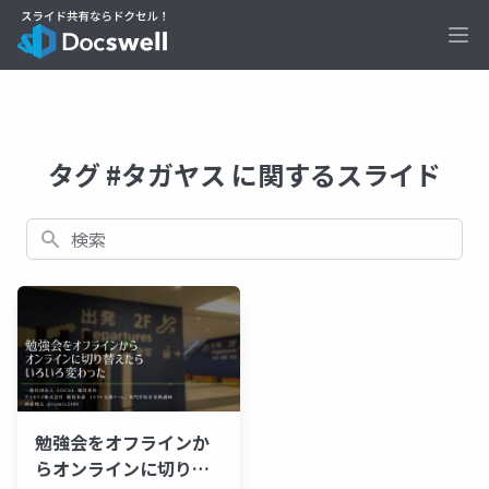
Ope
タグ #タガヤス に関するスライド
検索
勉強会をオフラインか
らオンラインに切り替