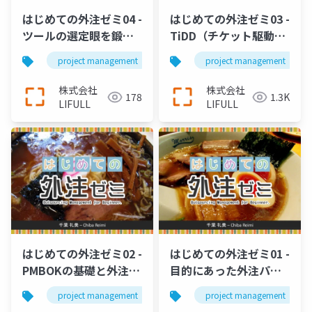
はじめての外注ゼミ04 -
はじめての外注ゼミ03 -
ツールの選定眼を鍛え
TiDD（チケット駆動開
よう
発）の手法、思想とプ
project management
director
project management
web director
ランニングポーカー
株式会社
株式会社
178
1.3K
LIFULL
LIFULL
はじめての外注ゼミ02 -
はじめての外注ゼミ01 -
PMBOKの基礎と外注制
目的にあった外注パー
作の体験談
トナーの探し方
project management
director
project management
web director