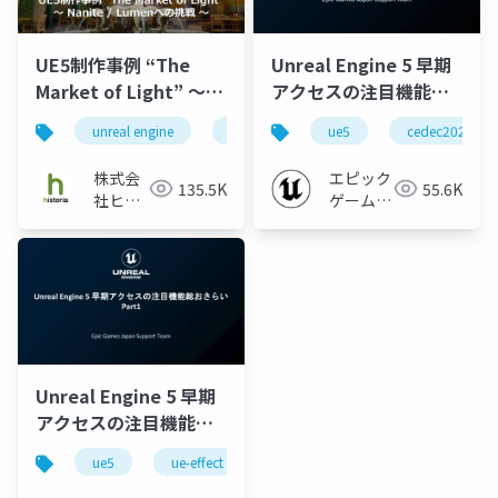
UE5制作事例 “The
Unreal Engine 5 早期
Market of Light” ～
アクセスの注目機能総
Nanite／Lumenへの挑
おさらい Part
unreal engine
ue4
ue5
ue5
historia
cedec2021
戦～
2【CEDEC 2021】
株式会
エピック
135.5K
55.6K
社ヒス
ゲームズ
トリア
ジャパン
Unreal Engine 5 早期
アクセスの注目機能総
おさらい Part
ue5
ue-effect
ue-animation
ue-rendering
1【CEDEC 2021】