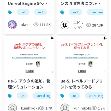
Unreal Engine 5へ
ンの流用方法について
～知っておきたい次世
【Compatible
ue4
ue5
ue5
ue-animation
代エンジン～
Skeletons, IK
Retargeter】
エピッ
alwei
111.8K
287.3K
ク ゲー
ムズ ジ
ャパン
ue-6. アクタの追加，物
ue-5. レベルノードプリ
理シミュレーション
ントを使ってみる
ue
unreal engine
ue5
ue
unreal engine
kunihikokaneko
1.7K
kunihikokaneko
1.9K