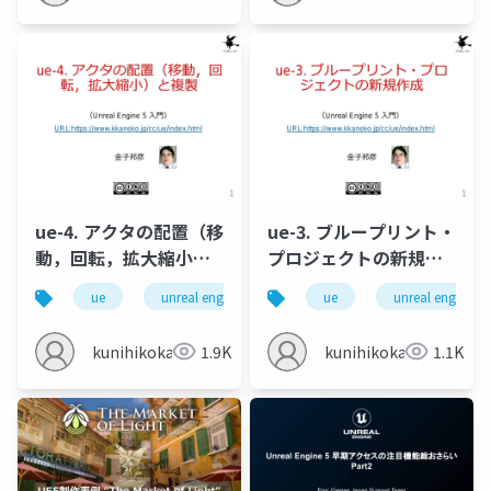
ue-4. アクタの配置（移
ue-3. ブループリント・
動，回転，拡大縮小）
プロジェクトの新規作
と複製
成
ue
unreal engine
ue5
ue
unreal engine
kunihikokaneko
1.9K
kunihikokaneko
1.1K