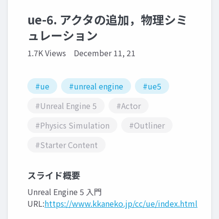
ue-6. アクタの追加，物理シミ
ュレーション
1.7K Views
December 11, 21
#ue
#unreal engine
#ue5
#Unreal Engine 5
#Actor
#Physics Simulation
#Outliner
#Starter Content
スライド概要
Unreal Engine 5 入門
URL:
https://www.kkaneko.jp/cc/ue/index.html