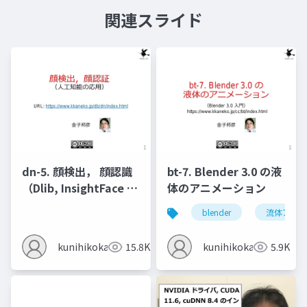
関連スライド
dn-5. 顔検出， 顔認識
bt-7. Blender 3.0 の液
（Dlib, InsightFace を
体のアニメーション
使用）
blender
流体アニメ
kunihikokaneko
15.8K
kunihikokaneko
5.9K