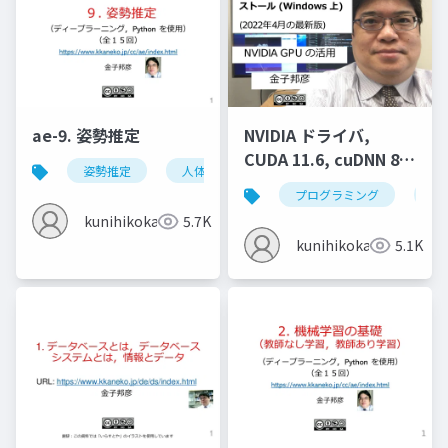
ae-9. 姿勢推定
NVIDIA ドライバ,
CUDA 11.6, cuDNN 8.4
姿勢推定
人体の姿勢推定
頭部の姿勢推定
のインストール
プログラミング
nvi
(Windows 上) (2022年
kunihikokaneko
5.7K
4月の最新版)
kunihikokaneko
5.1K