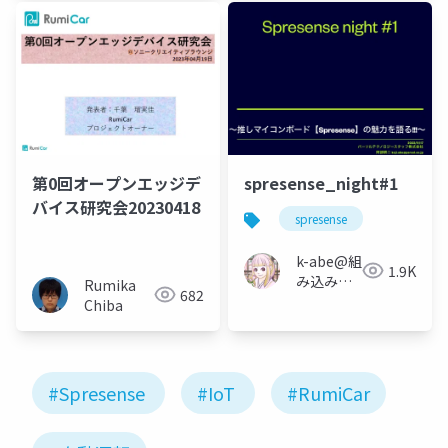
第0回オープンエッジデ
spresense_night#1
バイス研究会20230418
spresense
k-abe@組
1.9K
み込みソ
Rumika
682
フトウェ
Chiba
アの人
#Spresense
#IoT
#RumiCar