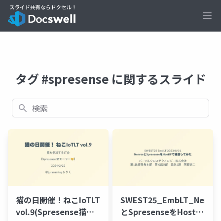
Ope
タグ #spresense に関するスライド
検索
猫の日開催！ねこIoTLT
SWEST25_EmbLT_Nerves
vol.9(Spresense猫モ
とSpresenseをHostIF