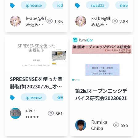
ーラー)
で通信してみた
spresense
iotlt
ros
swest25
nerves
k-abe@組
k-abe@組
1.3K
2.8K
み込みソ
み込みソ
フトウェ
フトウェ
アの人
アの人
SPRESENSEを使った楽
器製作(20230726_オー
第2回オープンエッジデ
プンエッジデバイス研
バイス研究会20230621
spresense
楽器制作
ゆる楽器
オープンエ
究会)
oed-
861
comm
Rumika
595
Chiba