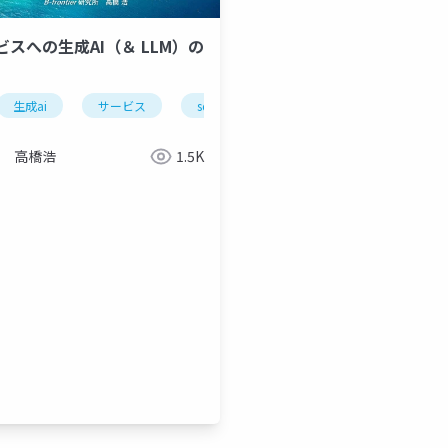
ビスへの生成AI（＆ LLM）の
生成ai
サービス
sdlモデル
社会物質性
高橋浩
1.5K
社会物質性