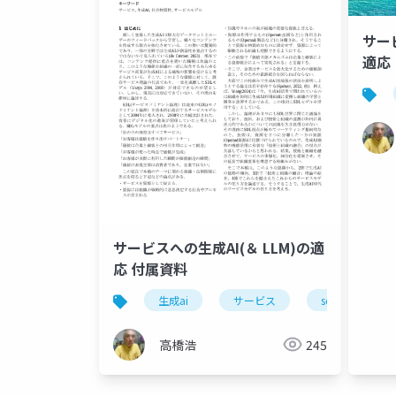
サー
適応
サービスへの生成AI(＆ LLM)の適
応 付属資料
生成ai
サービス
sdlモデル
高橋浩
245