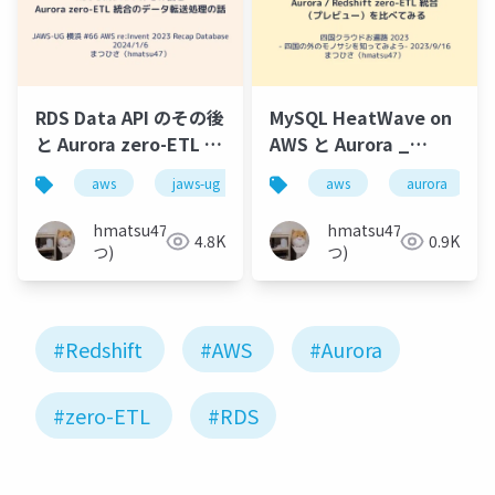
RDS Data API のその後
MySQL HeatWave on
と Aurora zero-ETL 統
AWS と Aurora _
合のデータ転送処理の
Redshift zero-ETL 統
aws
jaws-ug
aurora
aws
postgresql
aurora
話
合（プレビュー）を比
べてみる
hmatsu47(ま
hmatsu47(ま
4.8K
0.9K
つ)
つ)
#Redshift
#AWS
#Aurora
#zero-ETL
#RDS