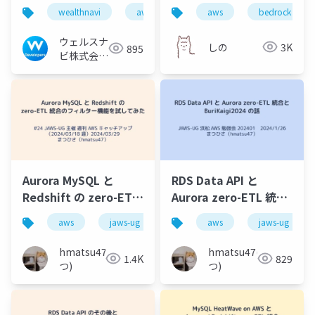
運用してみた
（Text to SQL）をや
wealthnavi
aws
sre
aws
bedrock
ってみた
ウェルスナ
しの
3K
895
ビ株式会社
技術広報チ
ーム
Aurora MySQL と
RDS Data API と
Redshift の zero-ETL
Aurora zero-ETL 統合
統合のフィルター機能
と BuriKaigi2024 の話
aws
jaws-ug
aurora
aws
mysql
jaws-ug
redsh
を試してみた
hmatsu47(ま
hmatsu47(ま
1.4K
829
つ)
つ)