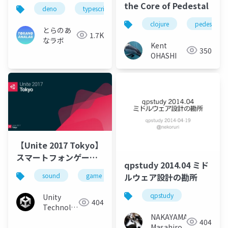
the Core of Pedestal
deno
typescript
fresh
clojure
pedestal
とらのあ
1.7K
なラボ
Kent
350
OHASHI
【Unite 2017 Tokyo】
スマートフォンゲーム
qpstudy 2014.04 ミド
「夢幻のラビリズ」開
ルウェア設計の勘所
sound
game
middleware
smartphone
発秘話と動画・サウン
ドミドルウェアの使い
qpstudy
Unity
404
処
Technologies
NAKAYAMA
Japan
404
Masahiro