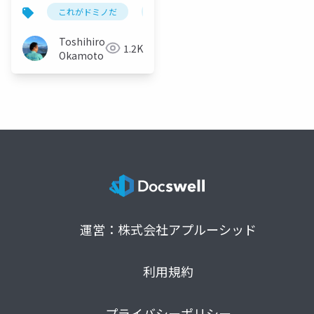
ついて HCL Domino
これがドミノだ
domino
hcl
notesknows
Leap OPTION!
1.Dominoに外部データ
Toshihiro
1.2K
連係、ワークフロー、
Okamoto
フォーム作成を追加実
装 2.Dominoサーバー
にインストール、追加
サーバーの新規構築必
要なし 3.Dominoの追
加オプションだから必
要な人だけ買えるよう
になってる
運営：株式会社アプルーシッド
利用規約
プライバシーポリシー