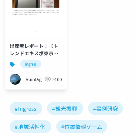
出席者レポート：【ト
レンドエキスポ東京
2016基調講演】「リア
ingress
ル・ワールド・ゲーム
のインパクト〜『ポケ
RuinDig
>100
モンGO』や『イングレ
ス』は、ビジネス、社
会にどのような影響力
があるのか」
#Ingress
#観光振興
#事例研究
#地域活性化
#位置情報ゲーム