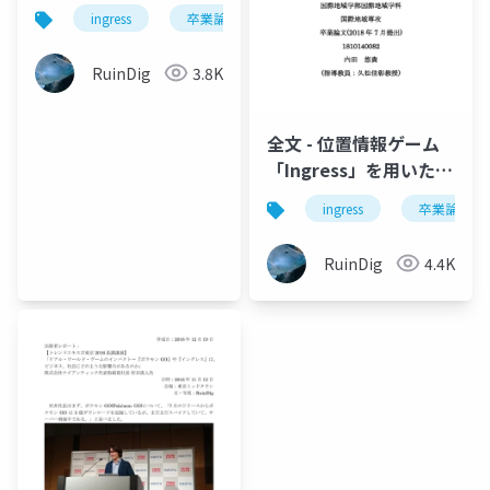
た自治体での観光振興
ingress
卒業論文
学士論文
の取り組み―神奈川県
横須賀市と東京都中野
RuinDig
3.8K
区の事例研究によるモ
デル構築― 内田悠貴
全文 - 位置情報ゲーム
「Ingress」を用いた自
治体での観光振興の取
ingress
卒業論文
り組み―神奈川県横須
賀市と東京都中野区の
RuinDig
4.4K
事例研究によるモデル
構築― 内田悠貴