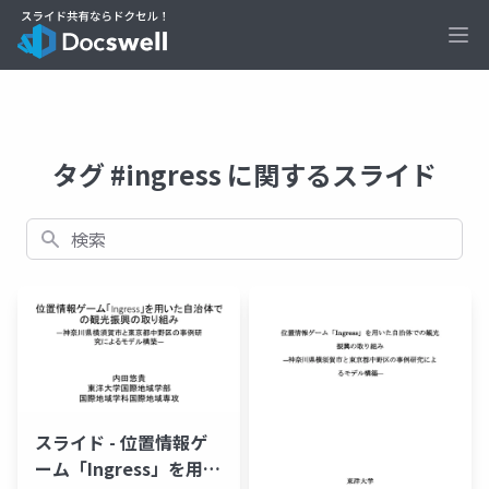
Ope
タグ #ingress に関するスライド
検索
スライド - 位置情報ゲ
ーム「Ingress」を用い