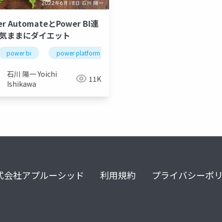
er AutomateとPower BI連
 気ままにダイエット
power bi
power platform
power automate
ifttt
石川 陽一 Yoichi
11K
Ishikawa
式会社アプルーシッド
利用規約
プライバシーポ