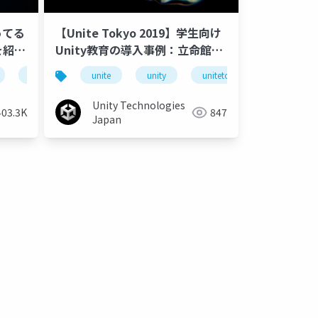
ってる
【Unite Tokyo 2019】学生向け
を紹介
Unity教育の導入事例：立命館大
学映像学部におけるゲーム制作数
cedec
unreal engine 4
unite
historia
unity
game
unitetokyo
unite tok
学事例
Unity Technologies
403.3K
847
Japan
unitydojo