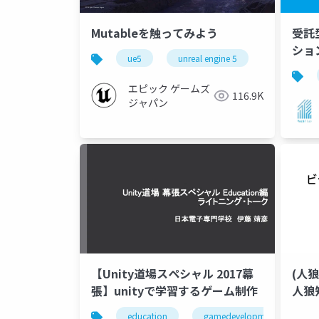
Mutableを触ってみよう
受託
ショ
ue5
unreal engine 5
QA
一歩
エピック ゲームズ
116.9K
ジャパン
【Unity道場スペシャル 2017幕
(人
張】unityで学習するゲーム制作
人狼
education
gamedevelopment
u