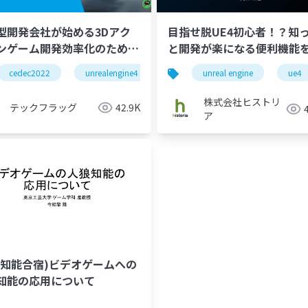
型開発会社が始める3Dアク
目指せ脱UE4初心者！？知
ンゲーム開発効率化のための
と開発が楽になる便利機能
自動化への道のり~千里の道も
- DataAsset, Subsystem,
cedec2022
unrealengine4
ue4
unreal engine
gamedevelopment
ue4
から~
GameplayAbility編 -
株式会社ヒストリ
テックフラッグ
42.9K
ア
狼知能合宿)ビデオゲームへの
知能の応用について
nity
unity3d
学習
ゲーム制作
unity道場