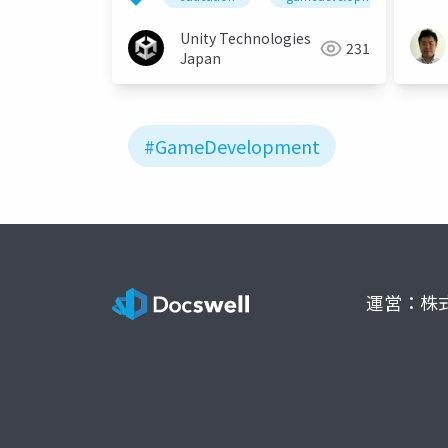
Unity Technologies
231
Japan
#GameDevelopment
運営：株