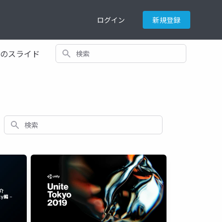
ログイン
新規登録
検索
てのスライド
検索