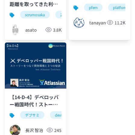
距離を取ってきた利用
pfem
platform eng
可能なインクリメント
scrumosaka
2023
scrum
featuretoggles
とちゃんと向き合った
tanayan
11.2K
ら成長できたチームの
asato
3.8K
話
【14-D-4】デベロッパ
ー戦国時代！ストーリ
ーをつなぐ開発環境と
デブサミ
devsumi
ツール
alm
３つの秘訣
長沢 智治
245