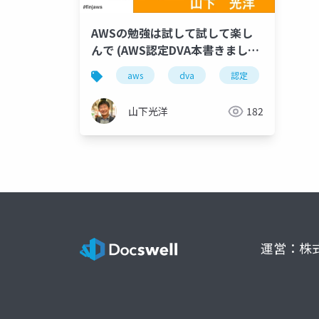
AWSの勉強は試して試して楽し
んで (AWS認定DVA本書きまし
た)
aws
dva
認定
山下光洋
182
運営：株