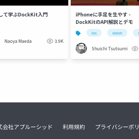
て学ぶDockKit入門
iPhoneに手足を生やす -
DockKitのAPI解説とデモ
ckkit
vision
ai
ios
vision
Naoya Maeda
3.9K
Shuichi Tsutsumi
式会社アプルーシッド
利用規約
プライバシーポ