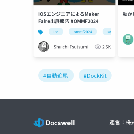
iOSエンジニアによるMaker
動かし
Faire出展報告 #OMMF2024
ios
ommf2024
swift
do
Shuichi Tsutsumi
2.5K
#自動追尾
#DockKit
運営：株