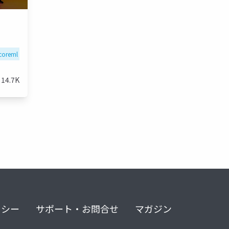
coreml
wwdc
ios18
wwdc24
14.7K
リシー
サポート・お問合せ
マガジン