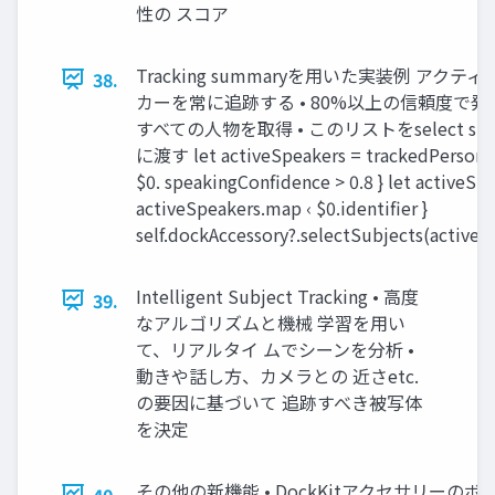
性の スコア
Tracking summaryを用いた実装例 アクテ
38.
カーを常に追跡する • 80%以上の信頼度で
すべての人物を取得 • このリストをselect subje
に渡す let activeSpeakers = trackedPersons. f
$0. speakingConfidence > 0.8 } let activeSp
activeSpeakers.map ‹ $0.identifier }
self.dockAccessory?.selectSubjects(activeS
Intelligent Subject Tracking • 高度
39.
なアルゴリズムと機械 学習を用い
て、リアルタイ ムでシーンを分析 •
動きや話し方、カメラとの 近さetc.
の要因に基づいて 追跡すべき被写体
を決定
その他の新機能 • DockKitアクセサリーのボ
40.