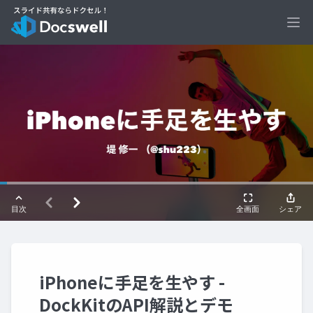
Ope
iPhoneに手足を生やす -
DockKitのAPI解説とデモ