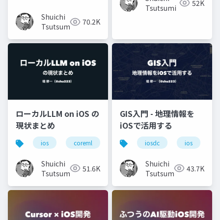
働くようになるまで
52K
Tsutsumi
Shuichi
70.2K
Tsutsumi
ローカルLLM on iOS の
GIS入門 - 地理情報を
現状まとめ
iOSで活用する
ios
coreml
llm
iosdc
llama.cpp
ios
g
Shuichi
Shuichi
51.6K
43.7K
Tsutsumi
Tsutsumi