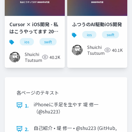
Cursor × iOS開発 - 私
ふつうのAI駆動iOS開発
はこうやってます 2025
ios
swift
x
年5月版
ios
swift
ml
ai
cursor
Shuichi
40.1K
Tsutsumi
Shuichi
40.2K
Tsutsumi
各ページのテキスト
iPhoneに手足を生やす 堤 修一
1.
（@shu223）
自己紹介 • 堤 修一 • @shu223 (GitHub,
2.