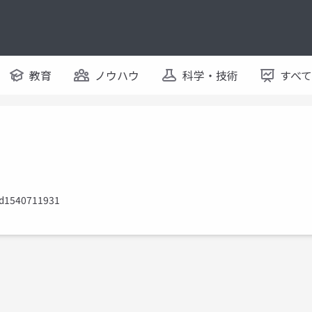
教育
ノウハウ
科学・技術
すべ
id1540711931