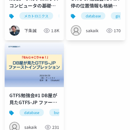
コンピュータの基礎
停の位置情報も格納で
1)Busについて
きる！ MySQL 8.0 の紹
メカトロニクス
bus
pcバス
database
northbridge
gis
介
下条誠
1.8K
sakaik
170
GTFS勉強会#1 DB屋が
見たGTFS-JP ファース
ト・インプレッション
database
bus
rdbms
gtfs
data 
sakaik
231