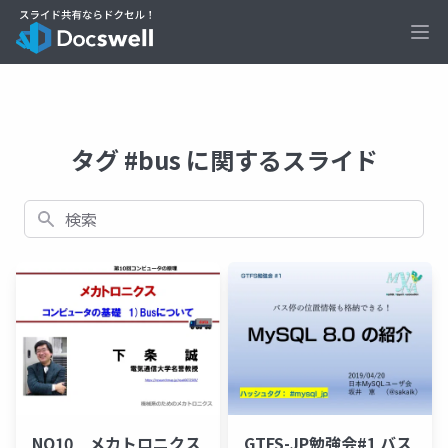
Ope
タグ #bus に関するスライド
検索
NO10 メカトロニクス
GTFS-JP勉強会#1 バス