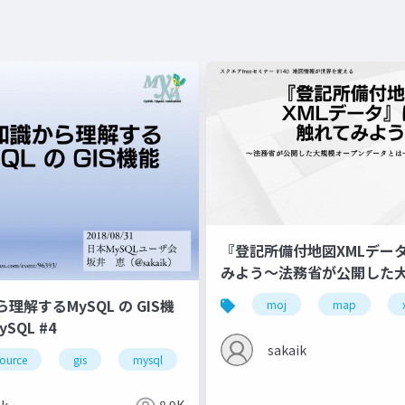
『登記所備付地図XMLデー
みよう〜法務省が公開した
ンデータとは一体何なのか
理解するMySQL の GIS機
moj
map
ySQL #4
sakaik
ource
gis
mysql
rdbms
spatial
geohas
ik
8.9K