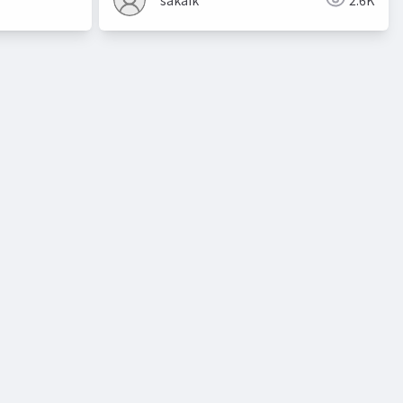
クル
合格
認定試験
mysql administrator
mysq