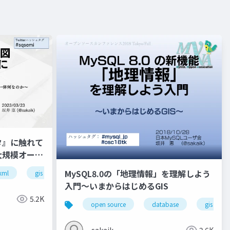
タ』に触れて
大規模オープ
〜
MySQL8.0の「地理情報」を理解しよう
xml
gis
opensquare
入門～いまからはじめるGIS
5.2K
h
myna
座標系
open source
三角点
database
clubmysql
gis
標高
sakaik
2.6K