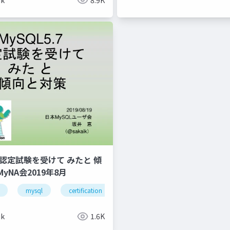
 認定試験を受けて みたと 傾
yNA会2019年8月
mysql
certification
passed
myna
オラ
ik
1.6K