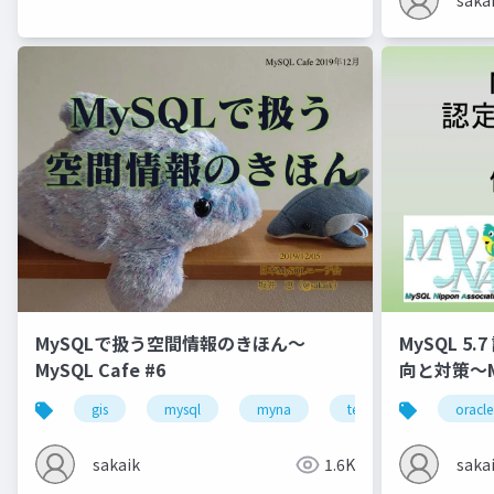
MySQLで扱う空間情報のきほん～
MySQL 5.7
MySQL Cafe #6
向と対策～M
gis
mysql
myna
technology cafe
oracle
sakaik
1.6K
saka