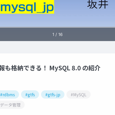
報も格納できる！ MySQL 8.0 の紹介
#rdbms
#gtfs
#gtfs-jp
#MySQL
#データ管理