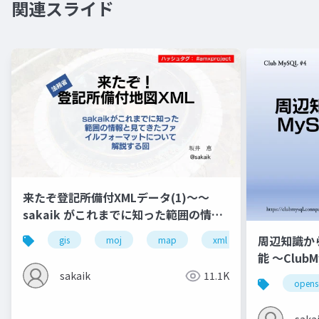
関連スライド
来たぞ登記所備付XMLデータ(1)～～
sakaik がこれまでに知った範囲の情報
と見てきたファイルフォーマットについ
周辺知識から
gis
moj
map
xml
て解説する回
能 ～ClubM
sakaik
11.1K
opens
saka