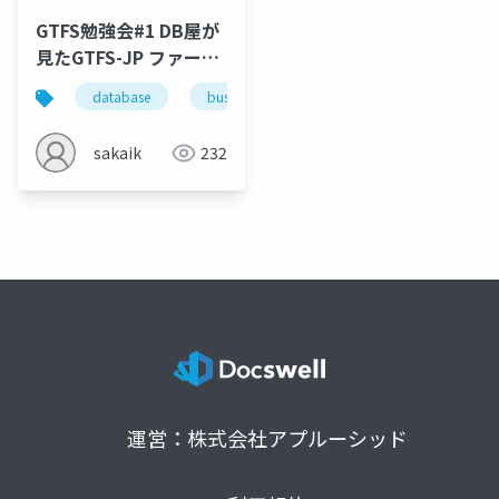
GTFS勉強会#1 DB屋が
見たGTFS-JP ファース
ト・インプレッション
database
bus
rdbms
gtfs
data 
sakaik
232
運営：株式会社アプルーシッド