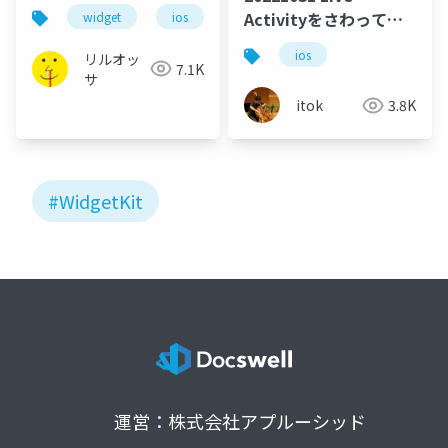
Activityをさわってみ
widget
ios
swift
swiftui
た
ios
リルオッ
7.1K
サ
itok
3.8K
#WidgetKit
運営：株式会社アプルーシッド