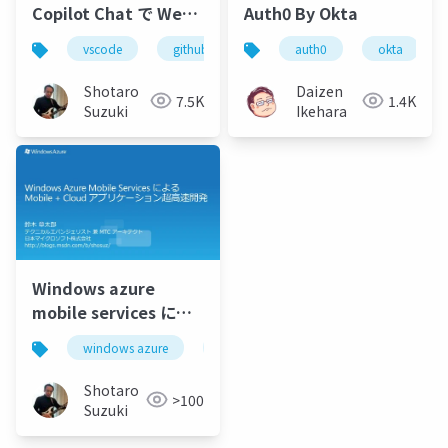
Copilot Chat で Web
Auth0 By Okta
アプリを開発してみよ
vscode
github
github copilot
auth0
okta
github cop
う-1
Shotaro
Daizen
7.5K
1.4K
Suzuki
Ikehara
Windows azure
mobile services によ
る mobile + cloud ア
windows azure
windows 8
ios
android
プリケーション超高速
開発
Shotaro
>100
Suzuki