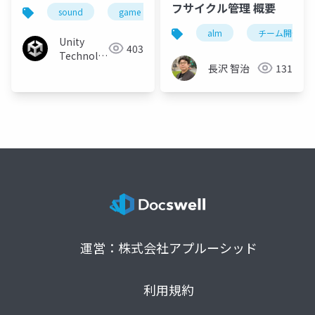
「夢幻のラビリズ」開
フサイクル管理 概要
sound
game
middleware
smartphone
発秘話と動画・サウン
alm
チーム開発
ドミドルウェアの使い
Unity
403
処
Technologies
長沢 智治
131
Japan
運営：株式会社アプルーシッド
利用規約