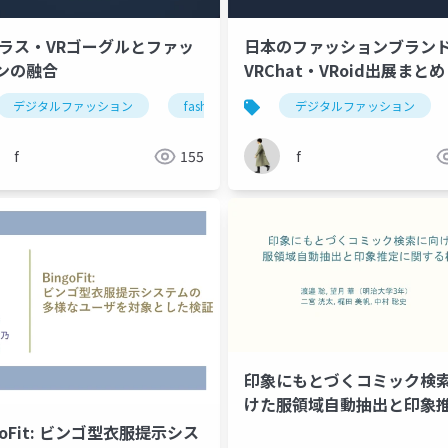
グラス・VRゴーグルとファッ
日本のファッションブラン
ンの融合
VRChat・VRoid出展まとめ
ファッション
デジタルファッション
バーチャルヒューマン
fashion
arグラス
デジタルファッション
ar
vr
f
155
f
印象にもとづくコミック検
けた服領域自動抽出と印象
fashion
ホログラム
hologram
バーチャルファッシ
関する検討
goFit: ビンゴ型衣服提示シス