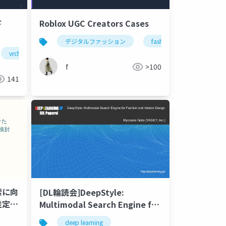
ド
Roblox UGC Creators Cases
デジタルファッション
fashion
roblox
vrchat
vrゴーグル
vroid
xr
ファッション
fashion
f
>100
141
索に向
[DL輪読会]DeepStyle:
推定に
Multimodal Search Engine for
ョン
Fashion and Interior Design
deep learning