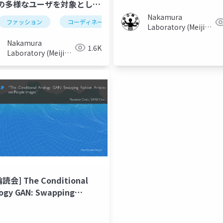
の多様なユーザを対象とした
Nakamura
ファッション
コーディネート
ビンゴ
衣服
コ
Laboratory (Meiji
University)
Nakamura
1.6K
Laboratory (Meiji
University)
読会] The Conditional
ogy GAN: Swapping
images
ion Articles on People
ges