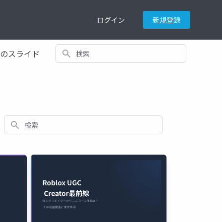
ログイン
新規登録
検索
てのスライド
検索