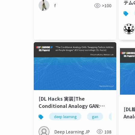
テム
f
>100
検証
[DL Hacks 実装]The
Conditional Analogy GAN:
[DL輪
Swapping Fashion Articles on
Anal
deep learning
gan
fashion
People Images
Fash
Ima
Deep Learning JP
108