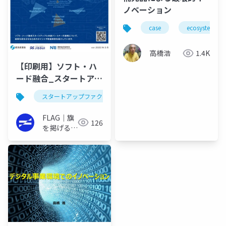
ノベーション
case
ecosystem
高橋浩
1.4K
【印刷用】ソフト・ハ
ード融合_スタートアッ
プと共創パートナーの
スタートアップファクトリー
連携ケーススタディ
FLAG｜旗
126
を掲げるイ
ノベーター
の実践書