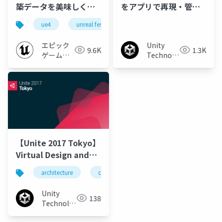
築データを美味しく下
をアプリで再現・管理
ごしらえ 【UNREAL
する取り組みとその効
ue4
unreal fest
unreal fest extreme 2021 summer
FEST EXTREME 2021
果
SUMMER】
エピック
Unity
9.6K
1.3K
ゲームズ
Technologies
ジャパン
Japan
【Unite 2017 Tokyo】
Virtual Design and
Construction + AR/VR
architecture
construction
vr
ar
u
～建築におけるUnity活
用事例～
Unity
138
Technologies
Japan