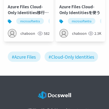
Azure Files Cloud-
Azure Files Cloud-
Only Identities移行を
Only Identitiesを使う
考える
microsoftentra
azure
microsoftentra
kerberos
active dir
azu
chaboon
582
chaboon
2.3K
#Azure Files
#Cloud-Only Identities