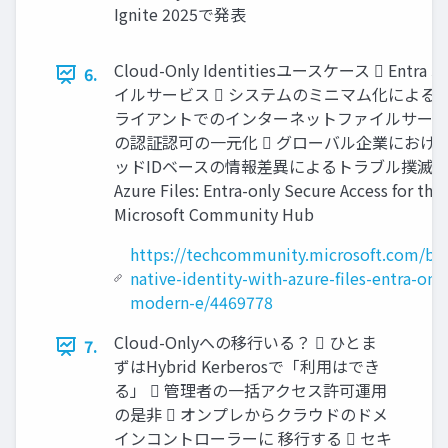
Ignite 2025で発表
Cloud-Only Identitiesユースケース  En
6.
イルサービス  システムのミニマム化によるコス
ライアントでのインターネットファイルサービス 
の認証認可の一元化  グローバル企業における
ッドIDベースの情報差異によるトラブル撲滅  Cloud N
Azure Files: Entra-only Secure Access for the
Microsoft Community Hub
https://techcommunity.microsoft.com/bl
native-identity-with-azure-files-entra-onl
modern-e/4469778
Cloud-Onlyへの移行いる？  ひとま
7.
ずはHybrid Kerberosで「利用はでき
る」  管理者の一括アクセス許可運用
の是非  オンプレからクラウドのドメ
インコントローラーに 移行する  セキ