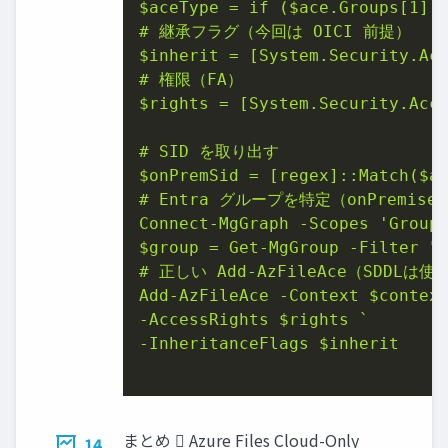
$aceType
 = if (
$ace
.Groups[1].V
$inherit
 = [System.Security.Acc
$rights
 = [System.Security.Acce
$onPremSid
 = [regex]::Match(
$a
# Entra グループを特定（onPremisesS
$group
 = Get-MgGroup -Filter "
# 正しい Add-AzFileAce（SDDLは使
Add-AzFileAce -Context 
$contex
-AccessRights 
$rights
 `

-InheritanceFlags 
$inherit
まとめ  Azure Files Cloud-Only
14.