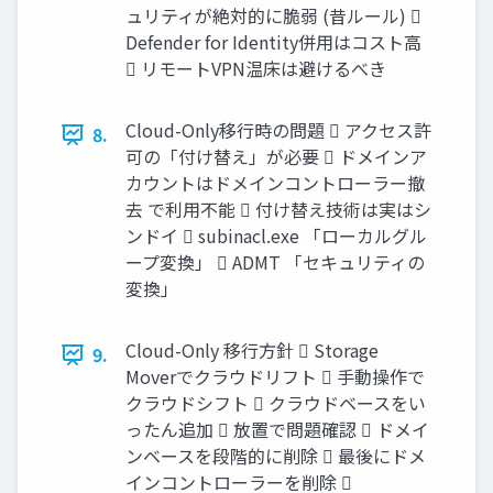
ュリティが絶対的に脆弱 (昔ルール) 
Defender for Identity併用はコスト高
 リモートVPN温床は避けるべき
Cloud-Only移行時の問題  アクセス許
8.
可の「付け替え」が必要  ドメインア
カウントはドメインコントローラー撤
去 で利用不能  付け替え技術は実はシ
ンドイ  subinacl.exe 「ローカルグル
ープ変換」  ADMT 「セキュリティの
変換」
Cloud-Only 移行方針  Storage
9.
Moverでクラウドリフト  手動操作で
クラウドシフト  クラウドベースをい
ったん追加  放置で問題確認  ドメイ
ンベースを段階的に削除  最後にドメ
インコントローラーを削除 