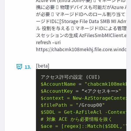
Azure VM (Entra Join不要)  マネージドID
携に必要  物理デバイスも可能だがAzure Ar
が必要  マネージドIDへのロール割り当て 
ージドIDに[Storage File Data SMB MI Adm
ル 役割を与える  マネージドIDによる管理
スセッションの生成 AzFilesSmbMIClient.ex
refresh –uri
https://chabcmk108mekhj.file.core.window
[beta]
13.
$AccountName
 = 
"chabcmk108mekh
$AccountKey
 = “<アクセスキー>
$context
 = New-AzStorageContex
$filePath
 = "
/Group00
$SDDL
 = Get-AzFileAcl -Context
$ace
 = [regex]::Match(
$SDDL