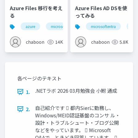
Azure Files 移行を考え
Azure Files AD DSを使
る
ってみる
azure
microsoftentra
microsoftentra
kerberos
active dir
azu
chaboon
14K
chaboon
5.8K
各ページのテキスト
.NETラボ 2026 03月勉強会 小鮒 通成
1.
自己紹介です  都内Sierに勤務し、
2.
Windows/MEID認証基盤のコンサ ル・
設計・トラブルシュート・ブログ公開
などをやっています。  Microsoft
Q&Aで、ときどき回答しています。 