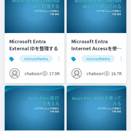
Microsoft Entra
Microsoft Entra
External IDを整理する
Internet Accessを使っ
てみる
microsoftentra
azure
microsoftentra
azu
chaboon
17.9K
chaboon
16.7K