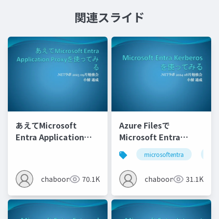
関連スライド
あえてMicrosoft
Azure Filesで
Entra Application
Microsoft Entra
Proxyを使ってみる
Kerberosを使ってみる
microsoftentra
azu
chaboon
70.1K
chaboon
31.1K