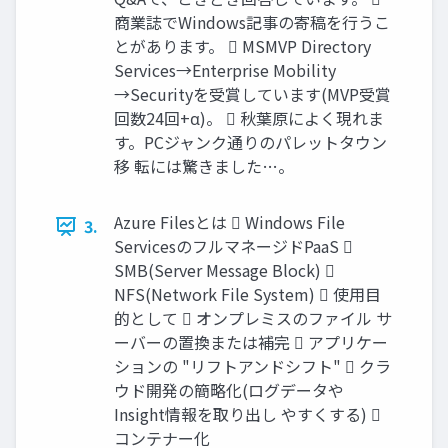
商業誌でWindows記事の寄稿を行うこ
とがあります。  MSMVP Directory
Services→Enterprise Mobility
→Securityを受賞しています(MVP受賞
回数24回+α)。  秋葉原によく現れま
す。PCジャンク通りのパレットタウン
移 転には驚きました…。
Azure Filesとは  Windows File
3.
ServicesのフルマネージドPaaS 
SMB(Server Message Block) 
NFS(Network File System)  使用目
的として  オンプレミスのファイル サ
ーバーの置換または補完  アプリケー
ションの "リフトアンドシフト"  クラ
ウド開発の簡略化(ログデータや
Insight情報を取り出し やすくする) 
コンテナー化