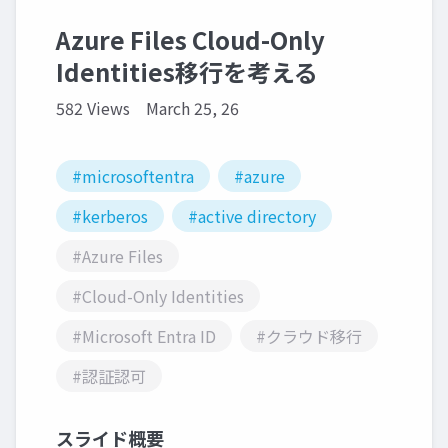
Azure Files Cloud-Only
Identities移行を考える
582 Views
March 25, 26
#microsoftentra
#azure
#kerberos
#active directory
#Azure Files
#Cloud-Only Identities
#Microsoft Entra ID
#クラウド移行
#認証認可
スライド概要