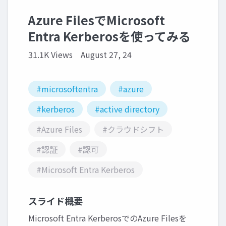
Azure FilesでMicrosoft
Entra Kerberosを使ってみる
31.1K Views
August 27, 24
#microsoftentra
#azure
#kerberos
#active directory
#Azure Files
#クラウドシフト
#認証
#認可
#Microsoft Entra Kerberos
スライド概要
Microsoft Entra KerberosでのAzure Filesを