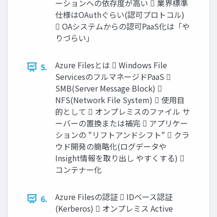
ーションへの依存度が高い  業界標準
仕様はOAuthぐらい(認可プロトコル)
 OAシステムからの認可PaaS化は「や
りづらい」
Azure Filesとは  Windows File
5.
ServicesのフルマネージドPaaS 
SMB(Server Message Block) 
NFS(Network File System)  使用目
的として  オンプレミスのファイル サ
ーバーの置換または補完  アプリケー
ションの "リフトアンドシフト"  クラ
ウド開発の簡略化(ログデータや
Insight情報を取り出し やすくする) 
コンテナー化
Azure Filesの認証  IDベース認証
6.
(Kerberos)  オンプレミス Active