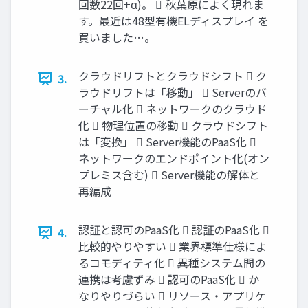
回数22回+α)。  秋葉原によく現れま
す。最近は48型有機ELディスプレイ を
買いました…。
クラウドリフトとクラウドシフト  ク
3.
ラウドリフトは「移動」  Serverのバ
ーチャル化  ネットワークのクラウド
化  物理位置の移動  クラウドシフト
は「変換」  Server機能のPaaS化 
ネットワークのエンドポイント化(オン
プレミス含む)  Server機能の解体と
再編成
認証と認可のPaaS化  認証のPaaS化 
4.
比較的やりやすい  業界標準仕様によ
るコモディティ化  異種システム間の
連携は考慮ずみ  認可のPaaS化  か
なりやりづらい  リソース・アプリケ