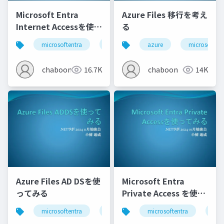
Microsoft Entra
Azure Files 移行を考え
Internet Accessを使っ
る
てみる
microsoftentra
azure
azure
microsoftent
chaboon
16.7K
chaboon
14K
Azure Files AD DSを使
Microsoft Entra
ってみる
Private Access を使っ
てみる
microsoftentra
azure
microsoftentra
active directory
azu