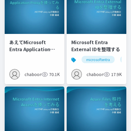
あえてMicrosoft
Microsoft Entra
Entra Application
External IDを整理する
Proxyを使ってみる
microsoftentra
azu
chaboon
70.1K
chaboon
17.9K