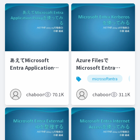
あえてMicrosoft
Azure Filesで
Entra Application
Microsoft Entra
Proxyを使ってみる
Kerberosを使ってみる
microsoftentra
azu
chaboon
70.1K
chaboon
31.1K