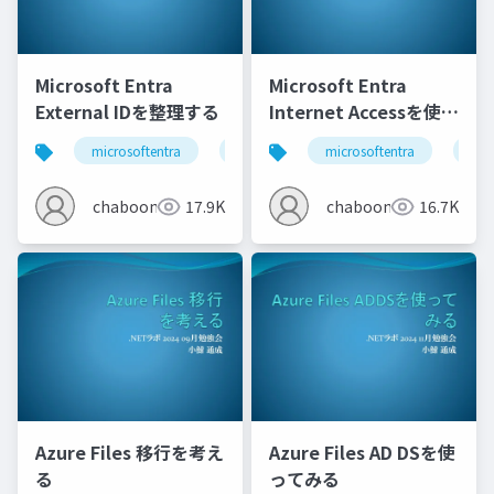
Microsoft Entra
Microsoft Entra
External IDを整理する
Internet Accessを使っ
てみる
microsoftentra
azure
microsoftentra
azu
chaboon
17.9K
chaboon
16.7K
Azure Files 移行を考え
Azure Files AD DSを使
る
ってみる