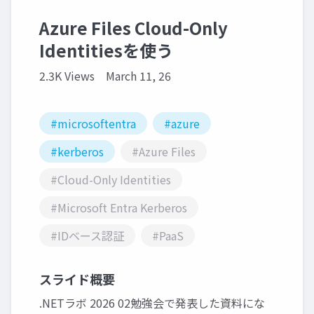
Azure Files Cloud-Only
Identitiesを使う
2.3K Views
March 11, 26
#microsoftentra
#azure
#kerberos
#Azure Files
#Cloud-Only Identities
#Microsoft Entra Kerberos
#IDベース認証
#PaaS
スライド概要
.NETラボ 2026 02勉強会で発表した資料にな