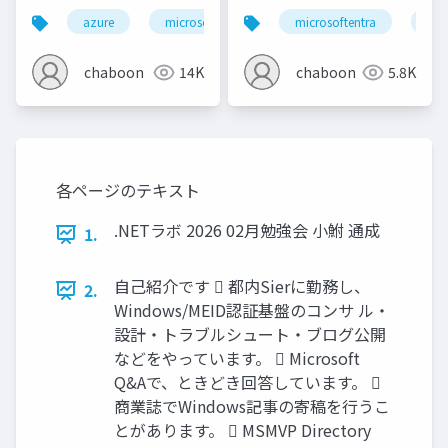
azure
microsoftentra
microsoftentra
kerberos
active dir
azu
chaboon
14K
chaboon
5.8K
各ページのテキスト
.NETラボ 2026 02月勉強会 小鮒 通成
1.
自己紹介です  都内Sierに勤務し、
2.
Windows/MEID認証基盤のコンサ ル・
設計・トラブルシュート・ブログ公開
などをやっています。  Microsoft
Q&Aで、ときどき回答しています。 
商業誌でWindows記事の寄稿を行うこ
とがあります。  MSMVP Directory