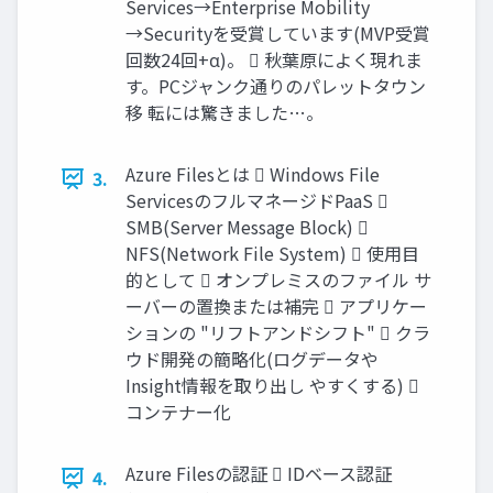
Services→Enterprise Mobility
→Securityを受賞しています(MVP受賞
回数24回+α)。  秋葉原によく現れま
す。PCジャンク通りのパレットタウン
移 転には驚きました…。
Azure Filesとは  Windows File
3.
ServicesのフルマネージドPaaS 
SMB(Server Message Block) 
NFS(Network File System)  使用目
的として  オンプレミスのファイル サ
ーバーの置換または補完  アプリケー
ションの "リフトアンドシフト"  クラ
ウド開発の簡略化(ログデータや
Insight情報を取り出し やすくする) 
コンテナー化
Azure Filesの認証  IDベース認証
4.