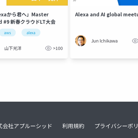
exaから君へ」Master
Alexa and AI global meet
ud #9 新春クラウドLT大会
aws
alexa
Jun Ichikawa
山下光洋
>100
式会社アプルーシッド
利用規約
プライバシーポ