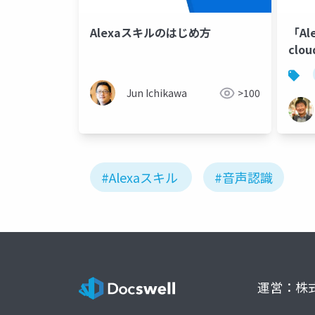
Alexaスキルのはじめ方
「Al
clo
Jun Ichikawa
>100
#Alexaスキル
#音声認識
運営：株