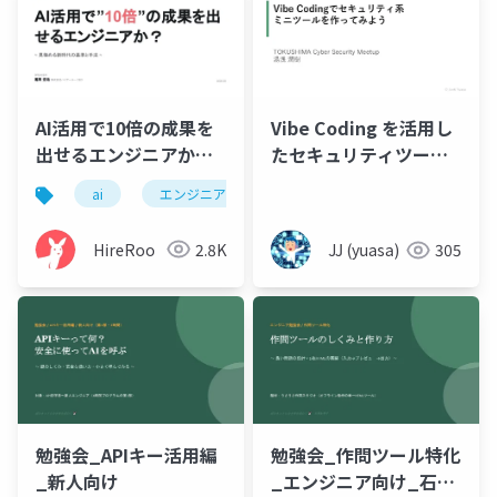
AI活用で10倍の成果を
Vibe Coding を活用し
出せるエンジニアか？
たセキュリティツール
見極める新時代の基準
開発入門
ai
エンジニア採用
claude code
codex
と手法
HireRoo
2.8K
JJ (yuasa)
305
勉強会_APIキー活用編
勉強会_作問ツール特化
_新人向け
_エンジニア向け_石黒