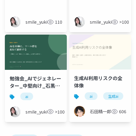
友季子_20260524
smile_yukiko_it
110
smile_yukiko_it
>100
生成AI利用リスクの全
勉強会_AIでジェネレー
体像
ター_中堅向け_石黒友
季子_20260524
ai
生成ai
c
ai
石田精一郎
606
smile_yukiko_it
>100