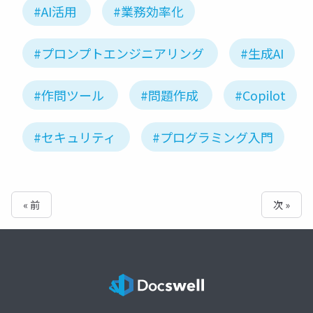
#AI活用
#業務効率化
#プロンプトエンジニアリング
#生成AI
#作問ツール
#問題作成
#Copilot
#セキュリティ
#プログラミング入門
« 前
次 »