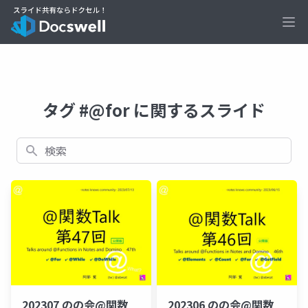
Ope
タグ #@for に関するスライド
検索
202307 のの会@関数
202306 のの会@関数