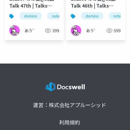
Talk 47th | Talks
Talk 46th | Talks
around @Functions
around @Functions
domino
notes
dominoforever
domino
notes
lotus not
in Notes and Domino
in Notes and Domino
あう゛
399
あう゛
599
運営：株式会社アプルーシッド
利用規約