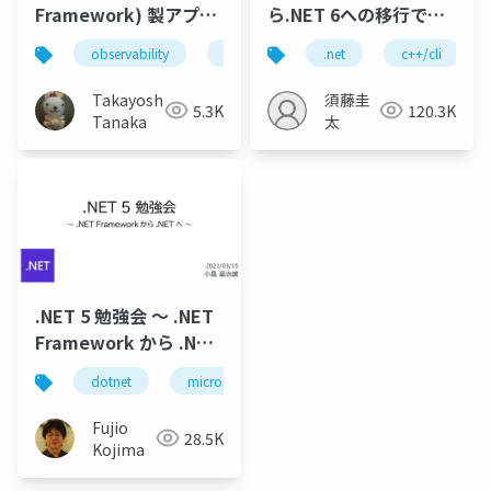
Framework) 製アプリ
ら.NET 6への移行でや
をリビルドせずに
った細かいこと
observability
opentelemetry
.net
.net
c++/cli
OpenTelemetryで計
測しよう
Takayoshi
須藤圭
5.3K
120.3K
Tanaka
太
.NET 5 勉強会 ～ .NET
Framework から .NET
へ ～
dotnet
microsoft
dotnet5
dotnet frame
Fujio
28.5K
Kojima