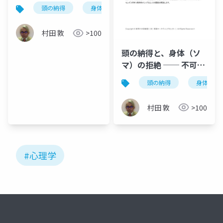
解体し自らの「赤い
頭の納得
身体の拒絶
不可視の支配
赤い
糸」を手繰り寄せる心
理学
村田 敦
>100
頭の納得と、身体（ソ
マ）の拒絶 ── 不可視
の支配を解体し、自ら
頭の納得
身体の拒
の「赤い糸」を手繰り
寄せる心理学
村田 敦
>100
#心理学