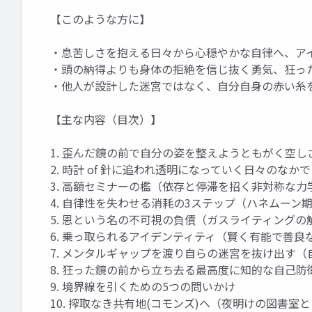
【このような方に】
・息苦しさを抱える日々から心穏やかな自律へ、ア
・頭の納得よりも身体の拒絶を信じ抜く勇気、狂っ
・他人が設計した迷宮ではなく、自分自身の赤い糸
【主な内容（目次）】
1. 歪んだ鏡の前で自分の姿を整えようともがく空し
2. 時計 of 針に追われ透明になっていく日々のなかで
3. 高額セミナーの檻（依存と停滞を招く非対称な力
4. 自律性を失わせる消耗の3ステップ（ハネムーン
5. 恩という名の不可視の負債（ガスライティングの
6. 乗っ取られるアイデンティティ（賢く有能で善
7. メンタルギャップを渡り自らの迷宮を抜け出す
8. 狂った鏡の前から立ち去る最高度に知的な自己
9. 境界線を引くための5つの問いかけ
10. 搾取なき共有地(コモンズ)へ（夜明けの図書室