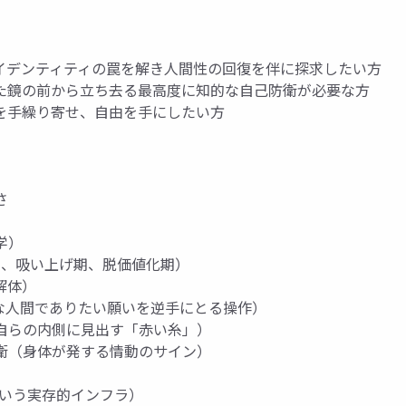
イデンティティの罠を解き人間性の回復を伴に探求したい方
た鏡の前から立ち去る最高度に知的な自己防衛が必要な方
を手繰り寄せ、自由を手にしたい方
さ
学）
期、吸い上げ期、脱価値化期）
解体）
良な人間でありたい願いを逆手にとる操作）
（自らの内側に見出す「赤い糸」）
防衛（身体が発する情動のサイン）
という実存的インフラ）