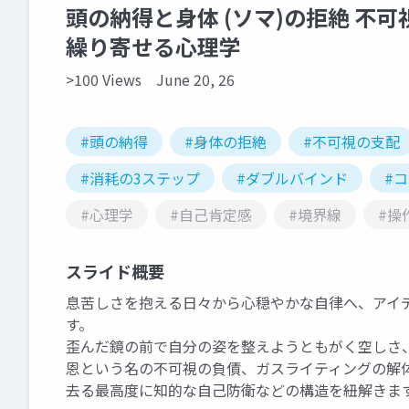
頭の納得と身体 (ソマ)の拒絶 不
繰り寄せる心理学
>100 Views
June 20, 26
#頭の納得
#身体の拒絶
#不可視の支配
#消耗の3ステップ
#ダブルバインド
#
#心理学
#自己肯定感
#境界線
#操
スライド概要
息苦しさを抱える日々から心穏やかな自律へ、アイ
す。
歪んだ鏡の前で自分の姿を整えようともがく空しさ
恩という名の不可視の負債、ガスライティングの解
去る最高度に知的な自己防衛などの構造を紐解きま