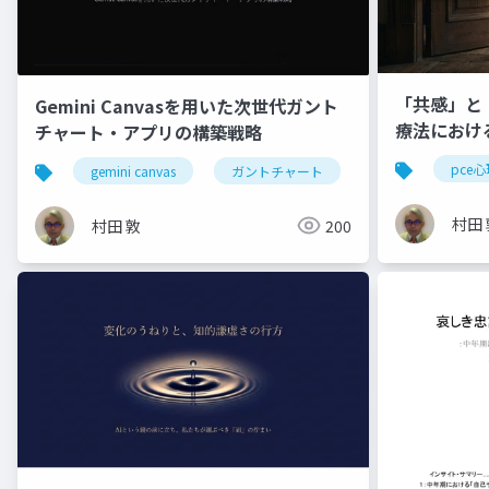
「共感」と
Gemini Canvasを用いた次世代ガント
療法におけ
チャート・アプリの構築戦略
に在る」こ
pce
gemini canvas
ガントチャート
プロジェクト管理
村田 
村田 敦
200