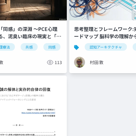
「同感」の深淵 〜PCE心理
思考整理とフレームワーク:
る、泥臭い臨床の現実と「共
ードマップ 脳科学の理解か
との本質〜
脳」の実装まで、知的生産
心理療法
共感
同感
フェルトセンス
認知アーキテクチャ
ceps-as
動的タイムライン
依存関係のマップ
リアルタイム編集
る認知アーキテクチャの構
敦
113
村田 敦