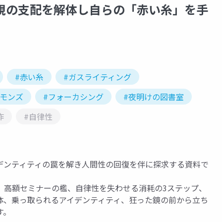
可視の支配を解体し自らの「赤い糸」を手
#赤い糸
#ガスライティング
コモンズ
#フォーカシング
#夜明けの図書室
作
#自律性
デンティティの罠を解き人間性の回復を伴に探求する資料で
、高額セミナーの檻、自律性を失わせる消耗の3ステップ、
体、乗っ取られるアイデンティティ、狂った鏡の前から立ち
す。