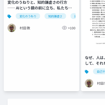
変化のうねりと、知的謙虚さの行方
── AIという鏡の前に立ち、私たちが
選ぶべき「凪」の佇まい
変化のうねり
知的謙虚さ
凪の佇まい
自
村田 敦
>100
なぜ、人は
して、それ
哀しき忠誠
自己
村田 