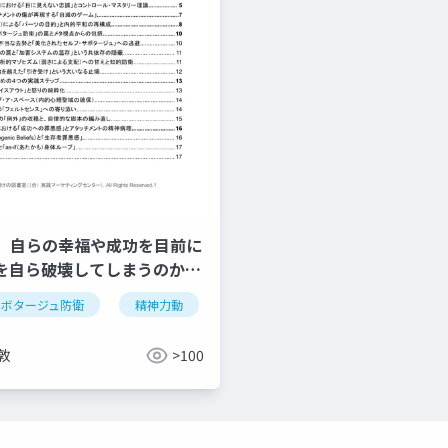
己防衛
時代の要請
新しい境界線
二元論の盾
ドー
、自らの幸福や成功を目前に
を自ら破壊してしまうのか：
の解体と実存的自律の回復
サボタージュ防衛
精神力動
ソマティック・フォーカシング
敦
>100