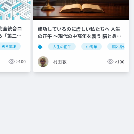
完全統合ロ
成功しているのに虚しい私たちへ 人生
ら「第二の
の正午 〜現代の中高年を襲う 脳と身体
性を最大化す
のミスマッチ〜
思考整理
exp scale
第二の脳
eft
フォーカシング
認知負荷理論
対人援助
コグニティブ・オフロ
臨床
人生の正午
中高年
脳と身体のミ
システム・アーキテクチャ
開発ロードマップ
ベストプラ
築
>100
村田 敦
>100