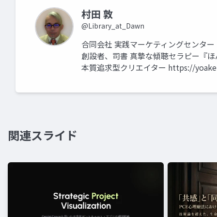
村田 敦
@Library_at_Dawn
合同会社 実践マーケティングセンター
創設者、司書 真摯な傾聴セラピー『ほん
本質追求型クリエイター https://yoake.ho
関連スライド