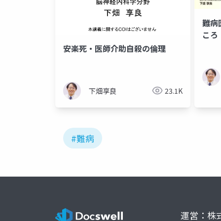
難病
ころ
安楽死・医師介助自殺の倫理
下畑享良
23.1K
#難病
運営：株