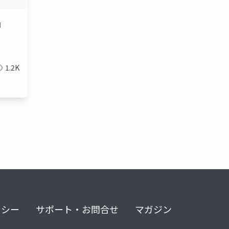
t』
コミュニケーション
話し方
ビジネススキル
1.2K
リシー
サポート・お問合せ
マガジン