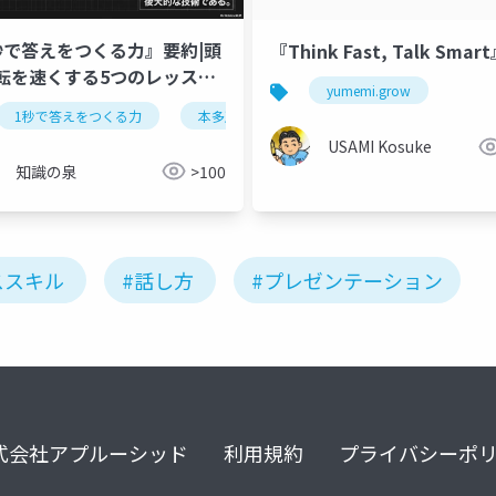
秒で答えをつくる力』要約|頭
『Think Fast, Talk Smar
転を速くする5つのレッスン
yumemi.grow
解説
1秒で答えをつくる力
本多正識
書籍要約
頭の回転
会話術
ビジネススキル
お笑い
書籍要約
雑談力
USAMI Kosuke
知識の泉
>100
ススキル
#話し方
#プレゼンテーション
式会社アプルーシッド
利用規約
プライバシーポ