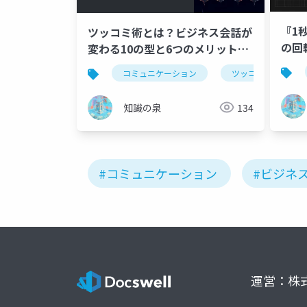
『1
ツッコミ術とは？ビジネス会話が
の回
変わる10の型と6つのメリット完
徹底
全ガイド
コミュニケーション
ツッコミ
知識の泉
134
#コミュニケーション
#ビジネ
運営：株