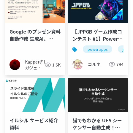
Google のプレゼン資料
【JPPGB ゲーム作成コ
自動作成 生成AI、
ンテスト #1】Power
Gamma を使ってみ
Labyrinth
power apps
jppgb
た。とても美しい資料
が短時間で作れるが有
Kapper@Linux
コルネ
794
1.5K
料
ガジェヲ
タ＆異世
界小説家
＆電子工
作大好き
イルシル サービス紹介
猫でもわかる UE5 シー
資料
ケンサー自動生成！