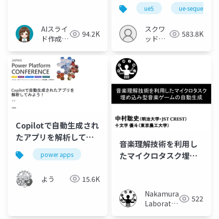
【Unreal Engine
ue5
ue-sequencer
Meetup in Nagoya
Season2 Vol.1】
AIスライ
スクワ
94.2K
583.8K
ド作成イ
ッドス
ルシル
ターズ
株式会
社
Copilotで自動生成され
たアプリを解析してみ
音楽理解技術を利用し
よう！
たマイクロタスク埋め
power apps
込み型音楽ゲームの自
動生成
よう
15.6K
Nakamura
522
Laboratory
(Meiji