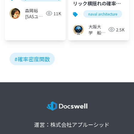
リック横揺れの確率論
的予測
森岡裕
11K
naval architecture
[SASユー
ザー総会
大阪大
世話人]
2.5K
学 船舶
知能化領
域
#確率密度関数
運営：株式会社アプルーシッド