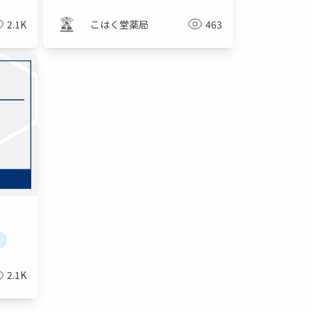
2.1K
こはく堂薬局
463
2.1K