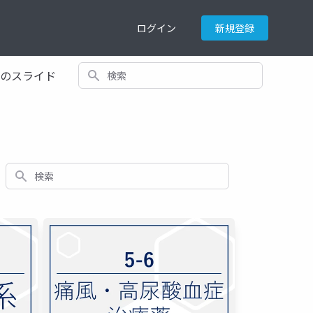
ログイン
新規登録
検索
てのスライド
検索