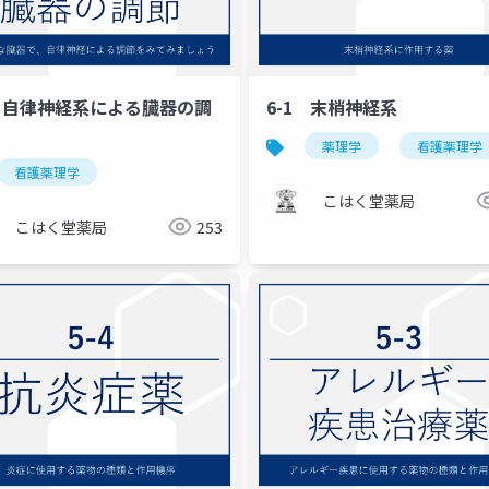
2 自律神経系による臓器の調
6-1 末梢神経系
薬理学
看護薬理学
看護薬理学
こはく堂薬局
こはく堂薬局
253