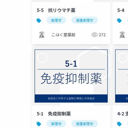
5-5 抗リウマチ薬
5-
薬理学
看護薬理学
こはく堂薬局
272
5-1 免疫抑制薬
4-2
薬理学
看護薬理学