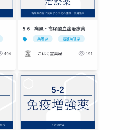
5-6 痛風・高尿酸血症治療薬
薬理学
看護薬理学
494
こはく堂薬局
191