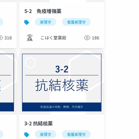
5-2 免疫増強薬
薬理学
看護薬理学
318
こはく堂薬局
186
3-2 抗結核薬
薬理学
看護薬理学