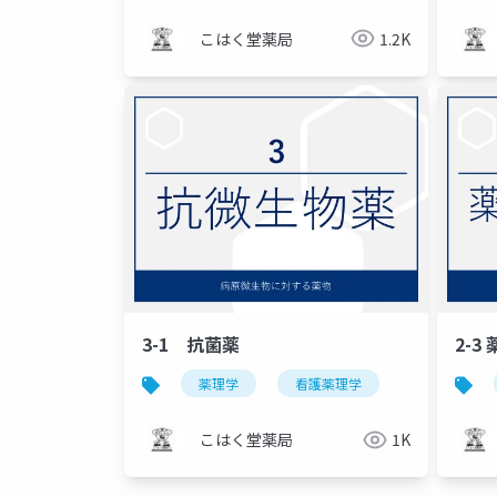
こはく堂薬局
1.2K
3-1 抗菌薬
2-3
薬理学
看護薬理学
こはく堂薬局
1K