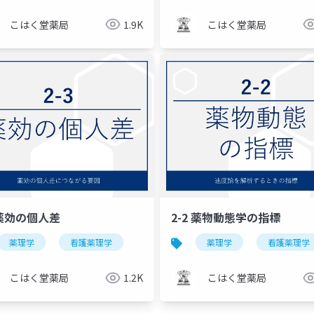
こはく堂薬局
1.9K
こはく堂薬局
 薬効の個人差
2-2 薬物動態学の指標
薬理学
看護薬理学
薬理学
看護薬理学
こはく堂薬局
1.2K
こはく堂薬局