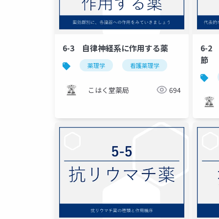
6-3 自律神経系に作用する薬
6-
節
薬理学
看護薬理学
こはく堂薬局
694