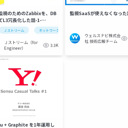
監視のためのZabbixを、DB
監視SaaSが使えなくなった
てL3冗長化した話-1-
g54-koyama-20240704
Ｊストリーム
ネットワーク
janog
ウェルスナビ株式会
社 技術広報チーム
Ｊストリーム（for
3.3K
Engineer）
su + Graphite を1年運⽤し