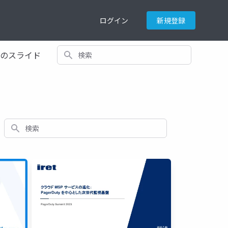
ログイン
新規登録
検索
てのスライド
検索