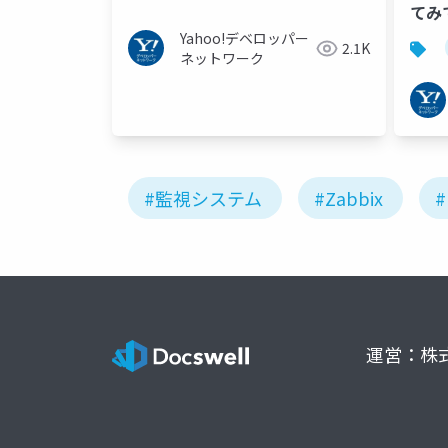
てみて
Yahoo!デベロッパー
2.1K
ネットワーク
#監視システム
#Zabbix
#
運営：株