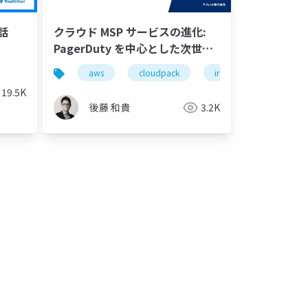
話
クラウド MSP サービスの進化:
PagerDuty を中心とした次世代
監視基盤
aws
cloudpack
iret
google clou
19.5K
後藤 和貴
3.2K